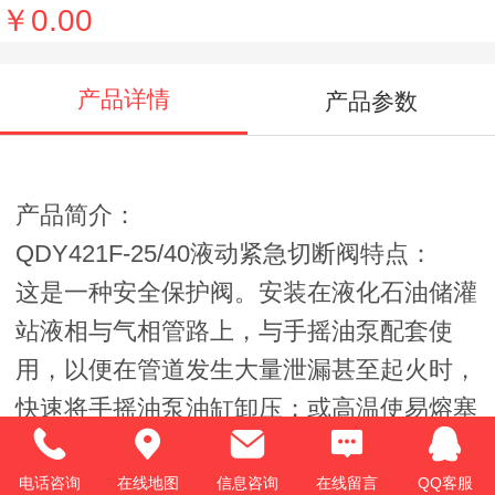
￥0.00
产品详情
产品参数
产品简介：
QDY421F-25/40液动紧急切断阀特点：
这是一种安全保护阀。安装在液化石油储灌
站液相与气相管路上，与手摇油泵配套使
用，以便在管道发生大量泄漏甚至起火时，
快速将手摇油泵油缸卸压；或高温使易熔塞
合金熔化，使阀门油缸卸压，阀门迅速关闭
止漏，起安全保护作用。本阀可实现远距离
电话咨询
在线地图
信息咨询
在线留言
QQ客服