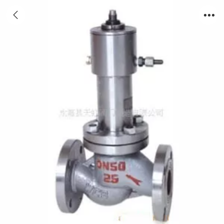
QDY421F液动紧急切断阀