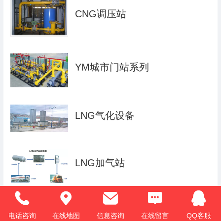
CNG调压站
YM城市门站系列
LNG气化设备
LNG加气站
电话咨询
在线地图
信息咨询
在线留言
QQ客服
SCADA系统